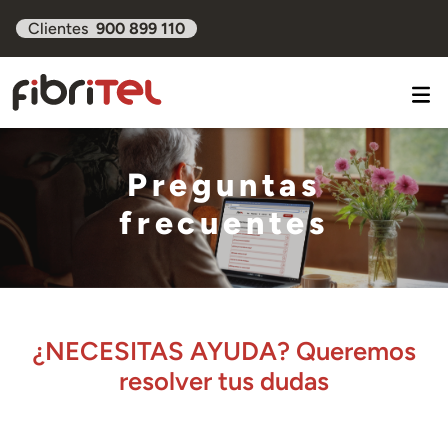
Clientes
900 899 110
Preguntas
frecuentes
¿NECESITAS AYUDA? Queremos
resolver tus dudas